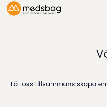
H
e
m
s
i
V
d
a
Låt oss tillsammans skapa en