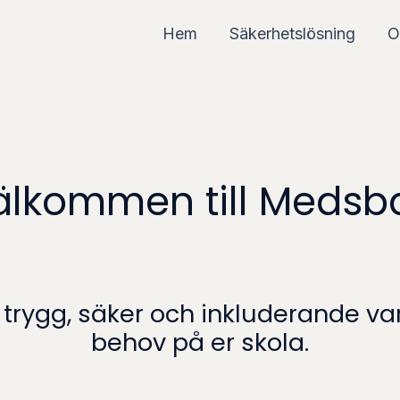
Hem
Säkerhetslösning
O
älkommen till Medsb
 trygg, säker och inkluderande v
behov på er skola.