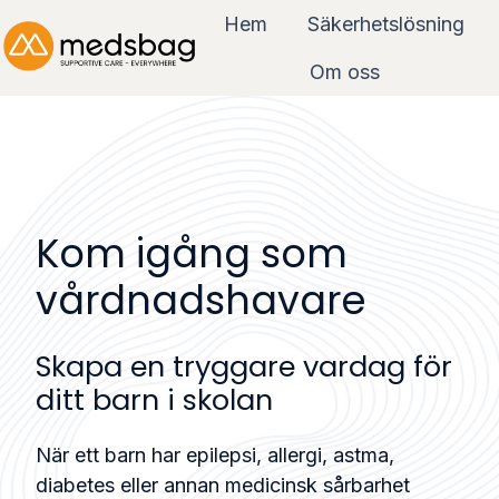
Hem
Säkerhetslösning
Om oss
H
e
m
s
i
Kom igång som
d
a
vårdnadshavare
Skapa en tryggare vardag för
ditt barn i skolan
När ett barn har epilepsi, allergi, astma,
diabetes eller annan medicinsk sårbarhet