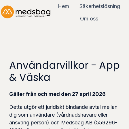
Hem
Säkerhetslösning
Om oss
H
e
m
s
i
Användarvillkor - App
d
a
& Väska
Gäller från och med den 27 april 2026
Detta utgör ett juridiskt bindande avtal mellan
dig som användare (vårdnadshavare eller
ansvarig person) och Medsbag AB (559296-